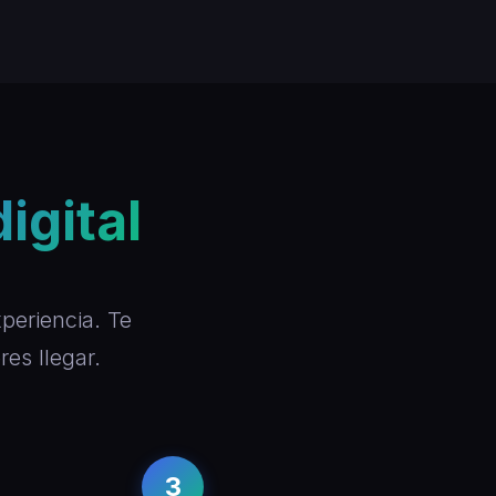
digital
periencia. Te
es llegar.
3