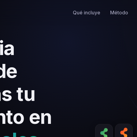
Qué incluye
Método
ia
de
s tu
nto en