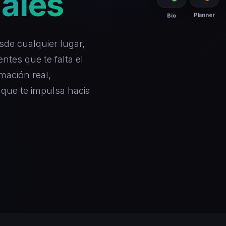
eales
Planner
Bio
esde cualquier lugar,
tes que te falta el
mación real,
que te impulsa hacia