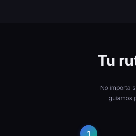
Tu ru
No importa s
guiamos p
1