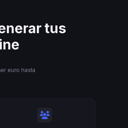
enerar tus
ine
mer euro hasta