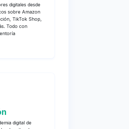
s digitales desde
icos sobre Amazon
ación, TikTok Shop,
más. Todo con
entoría
ón
emia digital de