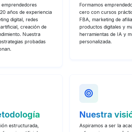
e emprendedores
Formamos emprendedore
 20 años de experiencia
cero con cursos práct
ng digital, redes
FBA, marketing de afili
 artificial, creación de
productos digitales y 
dimiento. Nuestra
herramientas de IA y m
estrategias probadas
personalizada.
onan.
todología
Nuestra visi
ón estructurada,
Aspiramos a ser la acad