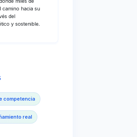
 donde miles de
l camino hacia su
vés del
tico y sostenible.
s
e competencia
ñamiento real